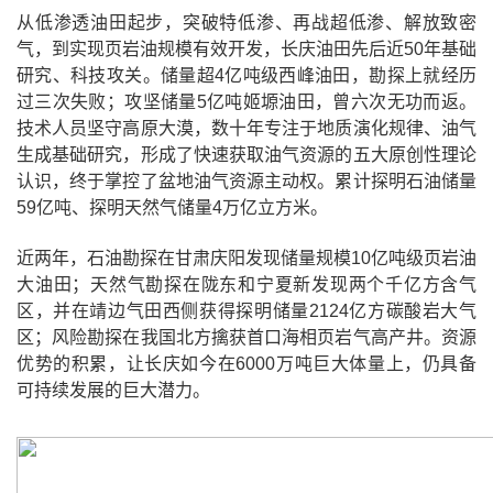
从低渗透油田起步，突破特低渗、再战超低渗、解放致密
气，到实现页岩油规模有效开发，长庆油田先后近50年基础
研究、科技攻关。储量超4亿吨级西峰油田，勘探上就经历
过三次失败；攻坚储量5亿吨姬塬油田，曾六次无功而返。
技术人员坚守高原大漠，数十年专注于地质演化规律、油气
生成基础研究，形成了快速获取油气资源的五大原创性理论
认识，终于掌控了盆地油气资源主动权。累计探明石油储量
59亿吨、探明天然气储量4万亿立方米。
近两年，石油勘探在甘肃庆阳发现储量规模10亿吨级页岩油
大油田；天然气勘探在陇东和宁夏新发现两个千亿方含气
区，并在靖边气田西侧获得探明储量2124亿方碳酸岩大气
区；风险勘探在我国北方擒获首口海相页岩气高产井。资源
优势的积累，让长庆如今在6000万吨巨大体量上，仍具备
可持续发展的巨大潜力。