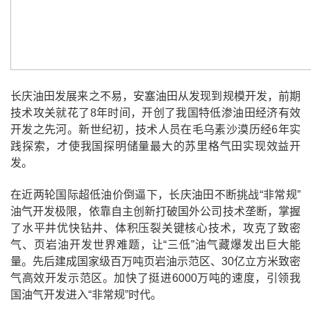
长庆油田发展来之不易，安塞油田从发现到规模开发，前期
技术攻关就花了8年时间，开创了我国特低渗油田经济有效
开发之先河。新世纪初，技术人员在毛乌素沙漠历经6年实
践探索，才使我国探明储量最大的苏里格气田实现效益开
发。
在近两轮国际超低油价倒逼下，长庆油田不断挑战“非常规”
油气开发极限，依靠自主创新打破国外公司技术垄断，掌握
了水平井优快钻井、体积压裂关键核心技术，攻克了致密
气、页岩油开发世界难题，让“三低”油气藏爆发出巨大能
量。先后建成国家级百万吨页岩油示范区、30亿立方米致密
气高效开发示范区。加快了挺进6000万吨的速度，引领我
国油气开发进入“非常规”时代。