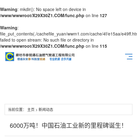
Warning
: mkdir(): No space left on device in
/www/wwwroot/X29X30Z1.COM/func.php
on line
127
Warning
:
file_put_contents(./cachefile_yuan/wwm1.com/cache/4f/e15aa/e49ff.ht
failed to open stream: No such file or directory in
/www/wwwroot/X29X30Z1.COM/func.php
on line
115
当前位置：
主页
>
新闻动态
6000万吨！中国石油工业新的里程碑诞生！