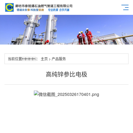
当前位置：
主页
>
产品服务
高纯锌参比电极